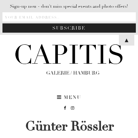
Sign-up now - don't miss special events and photo offers!
▲
MENU
Günter Rössler